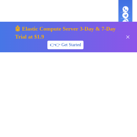
🤖 Elastic Compute Server 3-Day & 7-Day
Trial at $1.9
👉👉 Get Started
support01@surfercloud.com
社交媒体