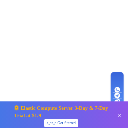
🤖 Elastic Compute Server 3-Day & 7-Day
Trial at $1.9
👉👉 Get Started