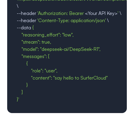
\
--header
'Authorization: Bearer
<Your API Key>
'
\
--header
'Content-Type: application/json'
\
--data
{
"reasoning_effort": "low",
"stream": true,
"model": "deepseek-ai/DeepSeek-R1",
"messages": [
{
"role": "user",
"content": "say hello to SurferCloud"
}
]
}
'