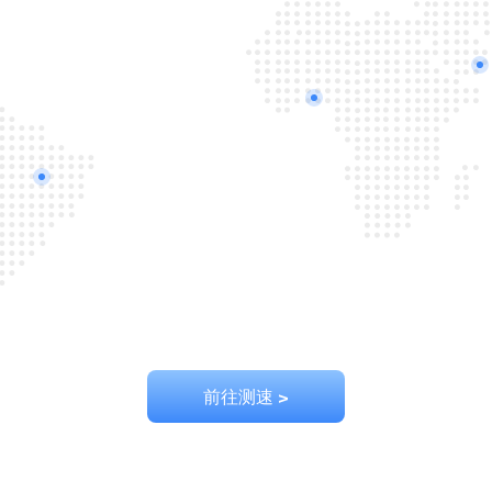
德国（法兰克福）
韩国（首尔）
美国（华盛顿）
阿联酋（迪拜）
日本（东京）
美国（洛杉矶）
英国（伦敦）
印度尼西亚（雅加达）
巴西（圣保罗）
印度（孟买）
新加坡
前往测速 >