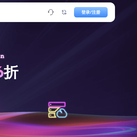
登录/注册
6
折